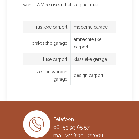
wenst, AIM realiseert het, zeg het maar:
rustieke carport
moderne garage
ambachtelijke
praktische garage
carport
luxe carport
klassieke garage
zelf ontworpen
design carport
garage
Telefoon:
06 -53 93 65 57
ma - vr : 8:00 - 21:00u