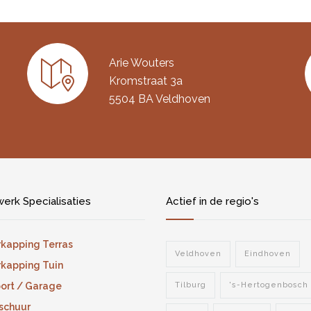
Arie Wouters
Kromstraat 3a
5504 BA Veldhoven
erk Specialisaties
Actief in de regio's
kapping Terras
Veldhoven
Eindhoven
kapping Tuin
ort / Garage
Tilburg
's-Hertogenbosch
schuur