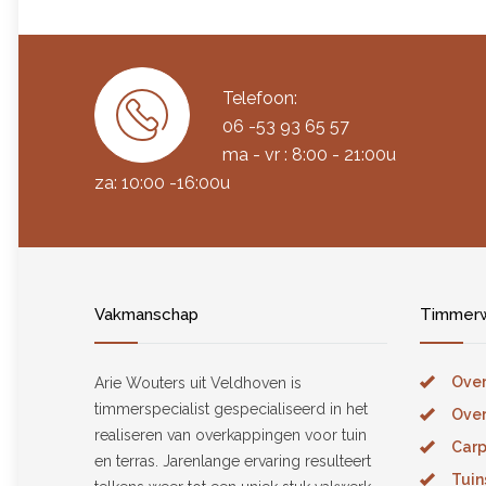
Telefoon:
06 -53 93 65 57
ma - vr : 8:00 - 21:00u
za: 10:00 -16:00u
Vakmanschap
Timmerw
Over
Arie Wouters uit Veldhoven is
timmerspecialist gespecialiseerd in het
Over
realiseren van overkappingen voor tuin
Carp
en terras. Jarenlange ervaring resulteert
Tuin