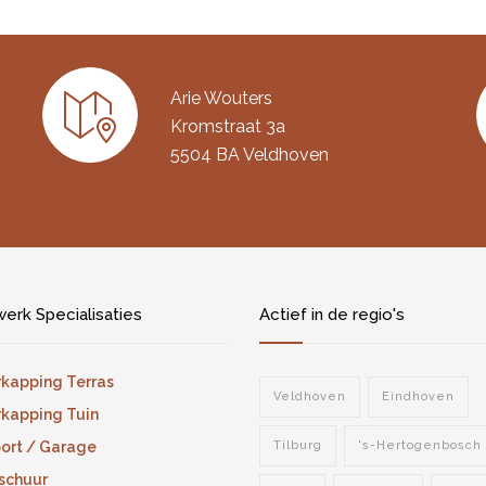
Arie Wouters
Kromstraat 3a
5504 BA Veldhoven
erk Specialisaties
Actief in de regio's
kapping Terras
Veldhoven
Eindhoven
kapping Tuin
ort / Garage
Tilburg
's-Hertogenbosch
schuur