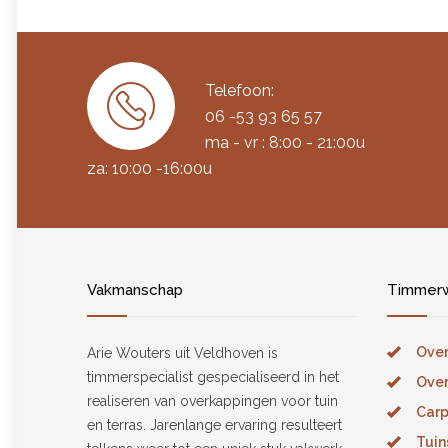
Telefoon:
06 -53 93 65 57
ma - vr : 8:00 - 21:00u
za: 10:00 -16:00u
Vakmanschap
Timmerw
Over
Arie Wouters uit Veldhoven is
timmerspecialist gespecialiseerd in het
Over
realiseren van overkappingen voor tuin
Carp
en terras. Jarenlange ervaring resulteert
Tuin