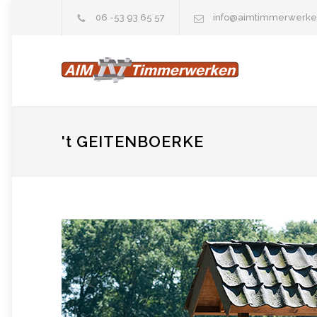
06 -53 93 65 57
info@aimtimmerwerke
't GEITENBOERKE