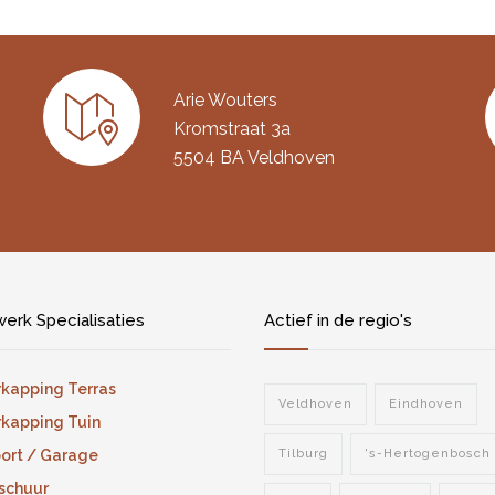
Arie Wouters
Kromstraat 3a
5504 BA Veldhoven
erk Specialisaties
Actief in de regio's
kapping Terras
Veldhoven
Eindhoven
kapping Tuin
ort / Garage
Tilburg
's-Hertogenbosch
schuur