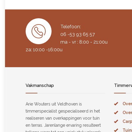
Telefoon:
06 -53 93 65 57
ma - vr : 8:00 - 21:00u
za: 10:00 -16:00u
Vakmanschap
Timmerw
Over
Arie Wouters uit Veldhoven is
timmerspecialist gespecialiseerd in het
Over
realiseren van overkappingen voor tuin
Carp
en terras. Jarenlange ervaring resulteert
Tuin