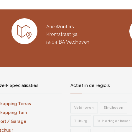
Arie Wouters
Kromstraat 3a
5504 BA Veldhoven
erk Specialisaties
Actief in de regio's
kapping Terras
Veldhoven
Eindhoven
kapping Tuin
ort / Garage
Tilburg
's-Hertogenbosch
schuur