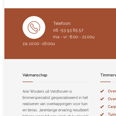
Telefoon:
06 -53 93 65 57
ma - vr : 8:00 - 21:00u
za: 10:00 -16:00u
Vakmanschap
Timmerw
Over
Arie Wouters uit Veldhoven is
timmerspecialist gespecialiseerd in het
Over
realiseren van overkappingen voor tuin
Carp
en terras. Jarenlange ervaring resulteert
Tuin